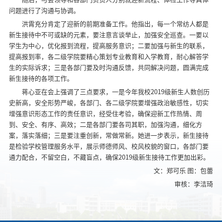
问题进行了沟通与协调。
洪霄充分肯定了迎新的前期准备工作。他指出，每一个常纺人都是
新生接待中不可或缺的元素，要注意言谈举止，加强安全巡查。一要以
学生为中心，优化报到流程，提高服务意识；二要加强与新生的联系，
提高报到率，各二级学院要精心策划专业教育和入学教育，耐心解答学
生的实际诉求；三是各部门要及时沟通反馈，共同解决问题，圆满完成
新生接待的各项工作。
蒋心亚在会上强调了三点要求，一是今年我校2019级新生人数创历
史新高，安全形势严峻，各部门、各二级学院要增强政治敏感性，切实
增强意识形态工作的责任意识，经受住考验，确保迎新工作热情、周
到、安全、有序、高效；二是各部门要各司其职，加强沟通，细化方
案，落实落细；三是要注重创新，常做常新。她进一步表示，新生接待
是检验学校管理服务水平，展示师德师风、校风校貌的窗口，各部门要
通力配合，不留空白，不藏盲点，确保2019级新生接待工作更加出彩。
文：郑可乐 图：包蕾
审核：李洁琦