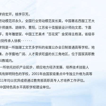
学府宏开，桃李芬芳。
劳动模范邓永久，全国行业劳动模范吴长美，中国著名西服工艺大
计师唐炜、胡继华、曹阳，江苏省十佳服装设计师向文君、卞嘉
平，青年雕塑家、中国工艺美术“百花奖”金奖得主杨湛，省级非
传承人徐枫······
学院是一所融理工文艺多学科的省属公办全日制普通高等学校，地
集、办学腹地广阔、人才需求旺盛的长三角地区，位于国家高职教
科教城内。
，是一所依托纺织产业起步、顺应地方经济发展、培养技术技能人
具有鲜明特色的学校，2001年由国家级重点中专独立升格为高等
2011年均以优异成绩通过教育部高职高专人才培养工作评估。
省中国特色高水平高职学校建设单位。