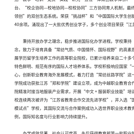
台、“校企协同—校地协同—校校协同”三方协同育人机制，最
领创”的双创生态系统。荣获“挑战杯”和“中国国际大学生创
40余项。涌现出了一大批优秀创业学子，多个创业项目荣获“江
秉持开放办学之理念，稳步推进国际化办学进程。学校秉持
念，致力于培育具备“常纺气质、中国情怀、国际视野”的高素
展学历留学生培养工作的高等职业院校，已累计培养来自二十多
特色鲜明、规范有序的国际人才培养体系。学校积极响应国家“
心，创新职业教育海外发展模式，着力打造“常纺丝路学院”这
学院成功获批江苏“郑和学院”建设立项，成为中越职业教育合
院精准对接当地服装产业需求，开展“中文 + 服装职业技能”
校连续两次被评为“江苏省教育合作交流先进学校”，并入选“
模试点”学校，其国际交流与合作案例成功入选世界职业技术教
例，国际知名度与行业影响力持续提升。
办学成效显著，社会认可度高。先后获得教育部第一批职业