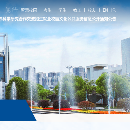
智慧校园
考生
学生
教工
校友
EN
养
科学研究
合作交流
招生就业
校园文化
公共服务
信息公开
通知公告