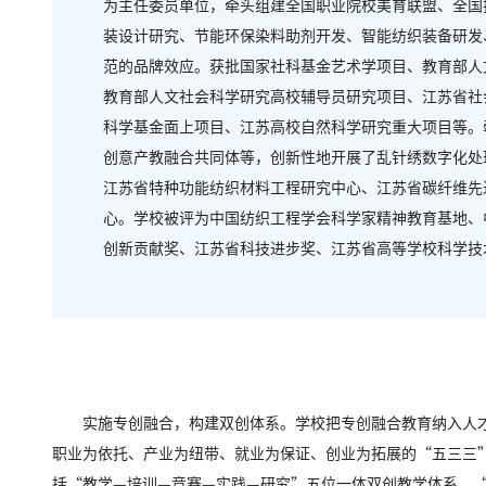
为主任委员单位，牵头组建全国职业院校美育联盟、全国
装设计研究、节能环保染料助剂开发、智能纺织装备研发
范的品牌效应。获批国家社科基金艺术学项目、教育部人
教育部人文社会科学研究高校辅导员研究项目、江苏省社
科学基金面上项目、江苏高校自然科学研究重大项目等。
创意产教融合共同体等，创新性地开展了乱针绣数字化处
江苏省特种功能纺织材料工程研究中心、江苏省碳纤维先
心。学校被评为中国纺织工程学会科学家精神教育基地、
创新贡献奖、江苏省科技进步奖、江苏省高等学校科学技
实施专创融合，构建双创体系。学校把专创融合教育纳入人
职业为依托、产业为纽带、就业为保证、创业为拓展的“五三三
括“教学—培训—竞赛—实践—研究”五位一体双创教学体系、