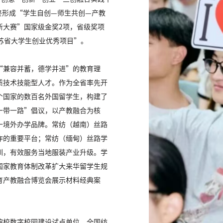
终形成“学生自创—师生共创—产教
新大赛”国家级金奖2项，省级奖项
苏省大学生创业优秀项目”。
“兼容并蓄，德学并进”的教育理
质技术技能型人才。作为全省率先开
个国家的数百名外国留学生，构建了
一带一路”倡议，以产教融合为核
一境外办学品牌。常纺（越南）丝路
作的重要平台；常纺（缅甸）丝路学
培训，有效服务当地服装产业升级。学
国家教育体制改革扩大来华留学生规
育产教融合博览会展示材料经典案
院校数字校园建设试点单位、全国纺