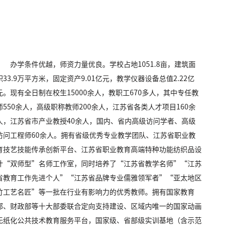
办学条件优越，师资力量优良。学校占地1051.8亩，建筑面
积33.9万平方米，固定资产9.01亿元，教学仪器设备总值2.22亿
元。现有全日制在校生15000余人，教职工670多人，其中专任教
师550余人，高级职称教师200余人，江苏省各类人才项目160余
人，江苏省市产业教授40余人，国内、省内高级访问学者、高级
访问工程师60余人。拥有省级优秀专业教学团队、江苏省职业教
育技艺技能传承创新平台、江苏省职业教育高端特种功能纺织品设
计“双师型”名师工作室，同时培养了“江苏省教学名师”“江苏
省教育工作先进个人”“江苏省品牌专业儒雅领军者”“亚太地区
竹工艺名匠”等一批在行业有影响力的优秀教师。拥有国家教育
部、财政部等十大部委联合定向支持建设、区域内唯一的国家动画
无纸化公共技术教育服务平台，国家级、省部级实训基地（含示范