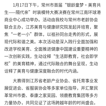
1月17日下午，常州市首届“银龄童梦・美育共
生——隔代亲”时装模特大赛决赛在常州江南环球港
商业中心成功举办。活动由我校与常州市老龄协会
联合主办，江苏美育与健康研究院发起并培育，聚
焦“一老一小”群体，以祖孙同台走秀的形式，展
现代际和谐之美。本次活动是深入践行全面加强和
改进学校美育、全面推进健康中国建设重要精神的
一次创新实践，生动诠释“生活即教育，社会即学
校”的美育精神，通过代际融合的舞台呈现，生动
诠释了美育与健康深度融合的时代内涵。
大赛得到江苏省老龄产业协会、省托育事业发
展促进会、省服装协会等多家单位指导，并汇聚民
革常州市委、泰康之家吴园、领鹿教育集团等多方
力量协办，共同见证了这场跨越年龄的时尚盛会。